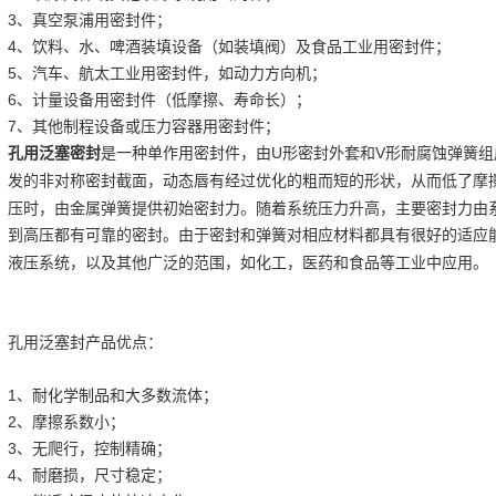
3、真空泵浦用密封件；
4、饮料、水、啤酒装填设备（如装填阀）及食品工业用密封件；
5、汽车、航太工业用密封件，如动力方向机；
6、计量设备用密封件（低摩擦、寿命长）；
7、其他制程设备或压力容器用密封件；
孔用泛塞密封
U形密封外套和V形耐腐蚀弹簧组
是一种单作用密封件，由
发的非对称密封截面，动态唇有经过优化的粗而短的形状，从而低了摩
压时，由金属弹簧提供初始密封力。随着系统压力升高，主要密封力由
到高压都有可靠的密封。由于密封和弹簧对相应材料都具有很好的适应
液压系统，以及其他广泛的范围，如化工，医药和食品等工业中应用。
孔用泛塞封产品优点：
1、耐化学制品和大多数流体；
2、摩擦系数小；
3、无爬行，控制精确；
4、耐磨损，尺寸稳定；