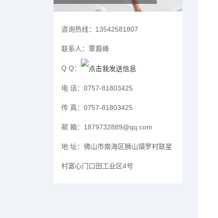
咨询热线：
13542581807
联系人：
覃裔峰
Q Q：
电 话：
0757-81803425
传 真：
0757-81803425
邮 箱：
1879732889@qq.com
地 址：
佛山市南海区狮山镇罗村联星
村富心门口田工业区4号