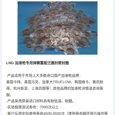
LNG
弹簧蓄能
密封圈
加液枪专用
泛塞封
产品适用于市场上大多数进口国产加
液
枪品牌
：
TRUFLOW
美国卡特
、
美国马克
、
加拿大
、
韩国络卡
、
重庆耐
其他品牌的加液枪详情请咨询客
得
、
杭州新亚
、
上海百图
等！
服。
-产品采用原装进口材料具有耐低温，耐磨。
-实验极限测试寿命
7000
：
次以上
-客户反馈实际使用寿命4500-6500
环境与操作等
次
（使用寿命跟