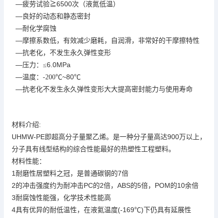
—
≧6500
疲劳试验
次（液氮低温）
—
良好的动态和静态密封
—
耐化学腐蚀
—
摩擦系数低，有效减少磨耗，自润滑，非常好的干摩擦特性
—
抗老化，不发生永久弹性变形
—
6.0MPa
压力：
≤
—
℃~80℃
温度：
-200
—
抗老化不发生永久弹性变形大大提高密封能力与使用寿命
:
材料介绍
UHMW-PE
是
900
即超高分子量聚乙烯。
一种
分子量高达
万以上
，
分子具有线型结构的综合性能
最好的热塑性工程塑料。
材料性能：
1
7
耐磨性居塑料之冠，是普通碳钢的
倍
2
PC
2
ABS
5
POM
10
的冲击强度约为耐冲击
的
倍，
的
倍，
的
余倍
3
耐腐蚀性能强，化学技术性能高
4
(-169℃)
具有优异的耐低温性，在液氦温度
下仍具有延展性