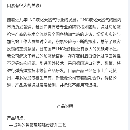
因素有很大
的关联）
LNG
随着近几年
液化天然气行业的发展，
LNG
液化天然气的国内
与加液
市场愈发普遍，我公司拥有着专业的研究技术团队，通过
枪生产商的技术交流以及全国
地
各
加气站的走访，切切实实的与
加气站工作人员探讨交流
积累
不断的
总结
顾客
，
经验与
探索，
了
反馈的
。
LNG
宝贵意见
目前国产
密封圈还有很大的欠缺与不足，
液
我公司解决了老式的加
枪密封，存在密封唇口设计过厚回弹性
不足等结构问题。引进国外技术，采用德国进口外壳、弹簧，将
在市上广泛使
进行弹簧焊接技术等新产品研发，目前产品已经
用，与多家加液枪生产商、新能源公司有着超期合作，
价格公
，并承诺不能用可退换。
道，产品质量通过层层检测
产品说明
产品特点：
—
成熟的弹簧屈服强度提升工艺